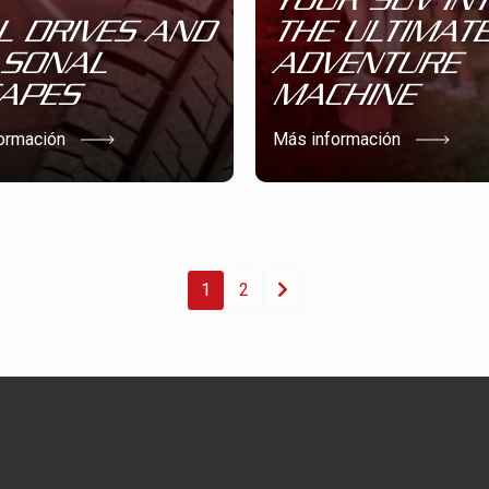
L DRIVES AND
THE ULTIMAT
SONAL
ADVENTURE
APES
MACHINE
ormación
Más información
1
2