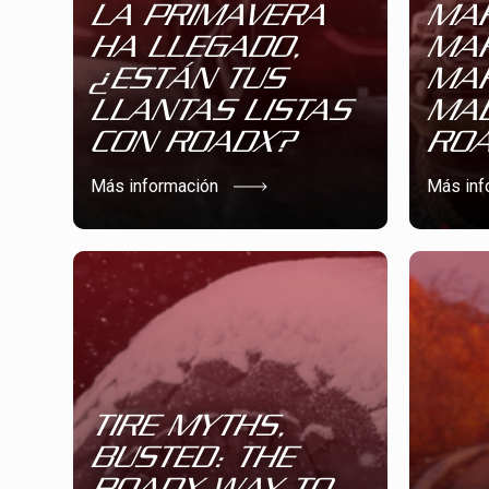
LA PRIMAVERA
MAR
HA LLEGADO,
MAR
¿ESTÁN TUS
MA
LLANTAS LISTAS
MAD
CON ROADX?
RO
Más información
Más inf
TIRE MYTHS,
BUSTED: THE
ROADX WAY TO