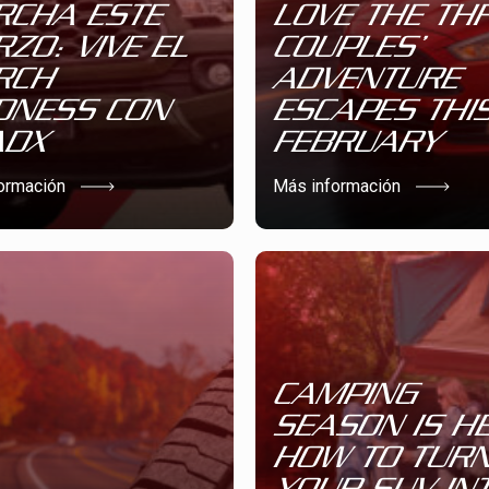
CHA ESTE
LOVE THE THR
ZO: VIVE EL
COUPLES’
RCH
ADVENTURE
NESS CON
ESCAPES THI
ADX
FEBRUARY
ormación
Más información
CAMPING
SEASON IS HE
HOW TO TUR
YOUR SUV IN