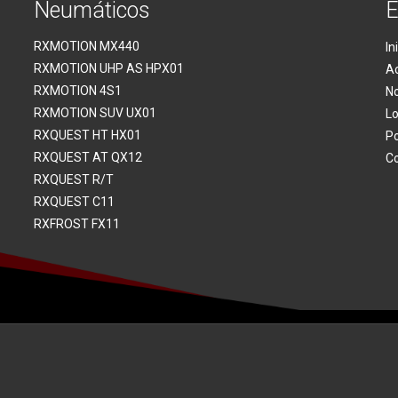
Neumáticos
E
RXMOTION MX440
In
RXMOTION UHP AS HPX01
A
RXMOTION 4S1
No
RXMOTION SUV UX01
Lo
RXQUEST HT HX01
Po
RXQUEST AT QX12
Co
RXQUEST R/T
RXQUEST C11
RXFROST FX11